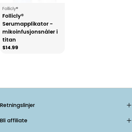
Vendor:
Follicly®
Follicly®
Serumapplikator -
mikoinfusjonsnåler i
titan
Regular
$14.99
price
Retningslinjer
Bli affiliate